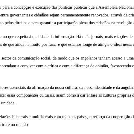
ir para a concepção e execução das políticas públicas que a Assembleia Nacion
do entre governantes e cidadãos sejam permanentemente renovados, através da cr
eito pelos direitos e para garantir a participação plena dos cidadãos na resoluç
no que respeita à qualidade da informação. Há mais jornais, mais estações de r
de que ainda há muito por fazer e que estamos longe de atingir o ideal nessa 
sector da comunicação social, de modo que os angolanos tenham acesso a uma i
prendam a conviver com a crítica e com a diferença de opinião, favorecendo o 
tores essenciais da afirmação da nossa cultura, da nossa identidade e da angol
cer essas componentes culturais, assim como a dar ênfase às culturas própria
 unidade.
ões bilaterais e multilaterais com todos os países, o reforço da cooperação ci
frica e no mundo.