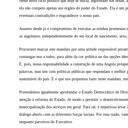
Neste novo ciclo político que hoje se inicia, legitimado nas urnas, 
ela não compete apenas aos órgãos do poder do Estado. Ela é um pro
eventuais contradições e engrandecer o nosso país.
Assumo desde já o compromisso de executar as minhas promessas ele
os angolanos, independentemente do seu local de nascimento, sexo,
Procurarei marcar este mandato por uma atitude responsável peran
comungar-nos a todos, para além da cor política ou das opções ideo
É, pois, nossa responsabilidade a construção de uma Angola prósper
palavras, mas sim com políticas públicas que respondam o melhor po
sustentável do país. É o que nos propomos fazer neste mandato, me
Pretendemos igualmente aprofundar o Estado Democrático de Direito,
atenção à reforma do Estado, de modo a permitir o desenvolvimento
municipalização dos serviços em geral. Para tal, é imperioso leva
diálogo aberto com as diferentes forças sociais. Por essa razão, v
enquanto parceiros do Executivo.