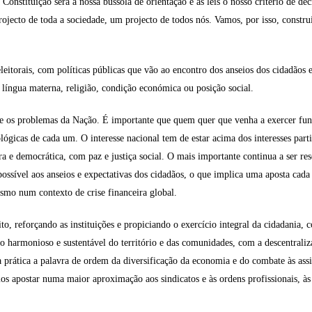
a Constituição será a nossa bússola de orientação e as leis o nosso critério de d
jecto de toda a sociedade, um projecto de todos nós. Vamos, por isso, construi
itorais, com políticas públicas que vão ao encontro dos anseios dos cidadãos 
 língua materna, religião, condição económica ou posição social.
te os problemas da Nação. É importante que quem quer que venha a exercer fu
lógicas de cada um. O interesse nacional tem de estar acima dos interesses pa
a e democrática, com paz e justiça social. O mais importante continua a ser r
ssível aos anseios e expectativas dos cidadãos, o que implica uma aposta cada 
smo num contexto de crise financeira global.
 reforçando as instituições e propiciando o exercício integral da cidadania, 
 harmonioso e sustentável do território e das comunidades, com a descentraliz
r à prática a palavra de ordem da diversificação da economia e do combate às a
amos apostar numa maior aproximação aos sindicatos e às ordens profissionais, à