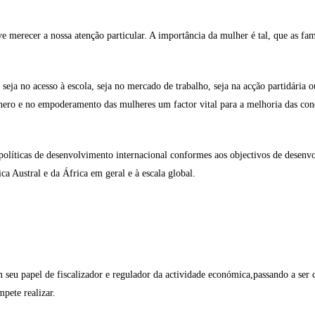
e merecer a nossa atenção particular. A importância da mulher é tal, que as fa
a no acesso à escola, seja no mercado de trabalho, seja na acção partidária ou
ero e no empoderamento das mulheres um factor vital para a melhoria das condi
políticas de desenvolvimento internacional conformes aos objectivos de desenvo
a Austral e da África em geral e à escala global.
eu papel de fiscalizador e regulador da actividade económica,passando a ser 
pete realizar.