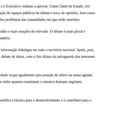
al e o Executivo venham a aprovar. Como Chefe de Estado, irei
iação de espaços públicos de debate e troca de opiniões, bem como
ão dos problemas das comunidades em que estão inseridos.
ádio e mais estações de televisão. O debate é mais plural e
matéria.
nformação fidedigna em todo o território nacional. Apelo, pois,
debate de ideias, com o fim último da salvaguarda dos interesses
anidade ocupa igualmente uma posição de relevo na nossa agenda.
s de todos quantos constituem o mosaico humano angolano.
entífica e técnica para o desenvolvimento e o contributo para a