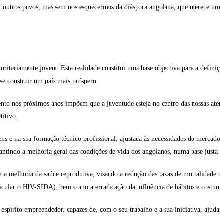
m outros povos, mas sem nos esquecermos da diáspora angolana, que merece um
oritariamente jovem. Esta realidade constitui uma base objectiva para a defin
se construir um país mais próspero.
nto nos próximos anos impõem que a juventude esteja no centro das nossas aten
titivo.
vens e na sua formação técnico-profissional, ajustada às necessidades do merca
antindo a melhoria geral das condições de vida dos angolanos, numa base justa e
melhoria da saúde reprodutiva, visando a redução das taxas de mortalidade mat
ticular o HIV-SIDA), bem como a erradicação da influência de hábitos e costume
spírito empreendedor, capazes de, com o seu trabalho e a sua iniciativa, ajuda