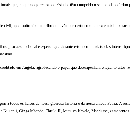
dicionais que, enquanto parceiras do Estado, têm cumprido o seu papel no árduo
 civil, que muito têm contribuído e vão por certo continuar a contribuir para 
il no processo eleitoral e espero, que durante este meu mandato elas intensifiq
sensuais.
acreditado em Angola, agradecendo o papel que desempenham enquanto altos r
 a todos os heróis da nossa gloriosa história e da nossa amada Pátria. A resist
ola Kiluanji, Ginga Mbande, Ekuiki II, Mutu ya Kevela, Mandume, entre tantos 