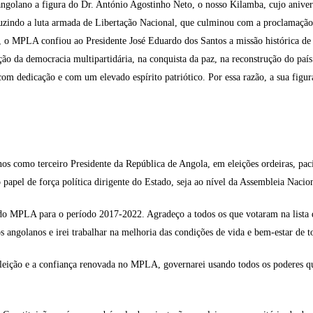
ngolano a figura do Dr. António Agostinho Neto, o nosso Kilamba, cujo anivers
onduzindo a luta armada de Libertação Nacional, que culminou com a proclamaç
 o MPLA confiou ao Presidente José Eduardo dos Santos a missão histórica de 
ção da democracia multipartidária, na conquista da paz, na reconstrução do paí
m dedicação e com um elevado espírito patriótico. Por essa razão, a sua figura
s como terceiro Presidente da República de Angola, em eleições ordeiras, pacíf
pel de força política dirigente do Estado, seja ao nível da Assembleia Nacion
 do MPLA para o período 2017-2022. Agradeço a todos os que votaram na lista 
s angolanos e irei trabalhar na melhoria das condições de vida e bem-estar de 
leição e a confiança renovada no MPLA, governarei usando todos os poderes que