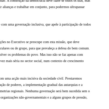
ecisão. A construção da democracia deve fazer-se todos os dias, mas
r alianças e trabalhar em conjunto, para podermos ultrapassar
e com uma governação inclusiva, que apele à participação de todos
nções no Executivo se preocupe com esta missão, que deve
rticulares ou de grupo, para que prevaleça a defesa do bem comum.
esolver os problemas do povo. Mas isso não se faz apenas com
vez mais séria no sector social, num contexto de crescimento
com uma acção mais incisiva da sociedade civil. Prestaremos
ação de poderes, a implementação gradual das autarquias e a
ssimetrias regionais. Nenhuma governação será bem sucedida sem o
s organizações não-governamentais e a alguns grupos de pressão,