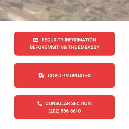
SECURITY INFORMATION
BEFORE VISITING THE EMBASSY
COVID-19 UPDATES
CONSULAR SECTION:
(202) 536-6610