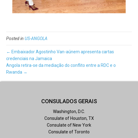
Posted in
US-ANGOLA
← Embaixador Agostinho Van-aúnem apresenta cartas
credenciais na Jamaica
Angola retira-se da mediação do conflito entre a RDC e o
Rwanda →
CONSULADOS GERAIS
Washington, D.C.
Consulate of Houston, TX
Consulate of New York
Consulate of Toronto