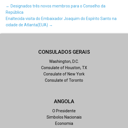
← Designados três novos membros para o Conselho da
República
Enaltecida visita do Embaixador Joaquim do Espírito Santo na
cidade de Atlanta(EUA) →
CONSULADOS GERAIS
Washington, D.C.
Consulate of Houston, TX
Consulate of New York
Consulate of Toronto
ANGOLA
O Presidente
Simbolos Nacionais
Economia